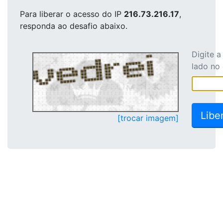
Para liberar o acesso
do IP
216.73.216.17
,
responda ao desafio abaixo.
Digite 
lado no
[trocar imagem]