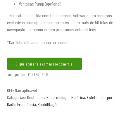
Ventosas Pump (opcional)
Tela gráfica colorida com touchscreen, software com recursos
exclusivos para ajuste das correntes – com mais de 50 telas de
navegação – e memória com programas automáticos.
*Carrinho não acompanha no produto.
Clique aqui e fale com nosso comercial
ou ligue para (11) 9 4209-1190
REF:
Não aplicável
Categorias:
Destaques
,
Endermologia
,
Estética
,
Estética Corporal
,
Rádio Frequência
,
Reabilitação