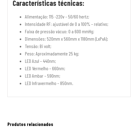
Características técnicas:
Alimentação: 115 -220v – 50/60 hertz;
Intensidade RF: ajustável de 0 a 100% – relativo;
Faixa de pressão vácuo: 0 a 600 mmHg;
Dimensões: 520mm x 560mm x 1180mm (LxPxA);
Tensão: Bi volt;
Peso: Aproximadamente 25 kg;
LED Azul – 440nm;
LED Vermelho – 660nm;
LED Ambar – 590nm;
LED Infravermelho – 850nm.
Produtos relacionados